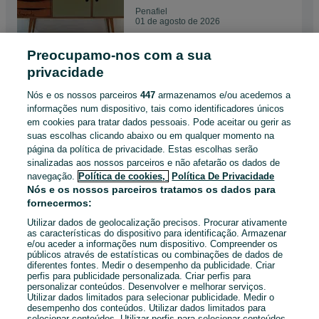
Penafiel
01 de agosto de 2026
Preocupamo-nos com a sua
Móvel Tv / Aparador /
privacidade
Sideboard / Retro Vintage /
Estilo Nórdico
850 €
Nós e os nossos parceiros
447
armazenamos e/ou acedemos a
informações num dispositivo, tais como identificadores únicos
em cookies para tratar dados pessoais. Pode aceitar ou gerir as
Penafiel
suas escolhas clicando abaixo ou em qualquer momento na
01 de agosto de 2026
página da política de privacidade. Estas escolhas serão
sinalizadas aos nossos parceiros e não afetarão os dados de
navegação.
Política de cookies,
Política De Privacidade
Suporte Discos Vinil / Porta
Nós e os nossos parceiros tratamos os dados para
Revistas / Carvalho Maciço
fornecermos:
50 €
Utilizar dados de geolocalização precisos. Procurar ativamente
as características do dispositivo para identificação. Armazenar
e/ou aceder a informações num dispositivo. Compreender os
Penafiel
públicos através de estatísticas ou combinações de dados de
30 de julho de 2026
diferentes fontes. Medir o desempenho da publicidade. Criar
perfis para publicidade personalizada. Criar perfis para
personalizar conteúdos. Desenvolver e melhorar serviços.
Utilizar dados limitados para selecionar publicidade. Medir o
desempenho dos conteúdos. Utilizar dados limitados para
selecionar conteúdos. Utilizar perfis para selecionar conteúdos